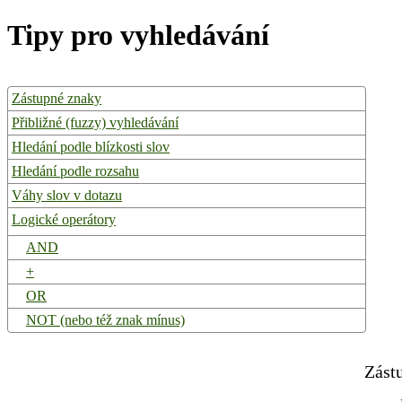
Tipy pro vyhledávání
Zástupné znaky
Přibližné (fuzzy) vyhledávání
Hledání podle blízkosti slov
Hledání podle rozsahu
Váhy slov v dotazu
Logické operátory
AND
+
OR
NOT (nebo též znak mínus)
Zást