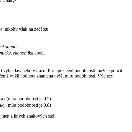
né znaky:
, nikoliv však na začátku.
oekonomie
mický, ekonomika
apod.
i vyhledávaného výrazu. Pro upřesnění podobnosti můžete použít
ičemž vyšší hodnota znamená vyšší míru podobnosti. Výchozí
sky
(míra podobnosti je 0.5)
sky
(míra podobnosti je 0.8)
 jmen z jiných znakových sad.