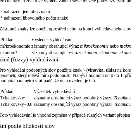
Pro nahrazení znaků ve vyhledávaném slově můžete použít tzv. zástup
?
nahrazení jednoho znaku
*
nahrazení libovolného počtu znaků
Zástupné znaky lze použít uprostřed nebo na konci vyhledávaného slova
Příklad
Výsledek vyhledávání
m?kroekonomie
záznamy obsahující výraz
mikroekonomie
nebo
makr
ekonom*
záznamy obsahující výrazy
ekonom, ekonomie, ekono
ližné (fuzzy) vyhledávání
Pro vyhledání podobných slov použijte znak
~ (vlnovka, tilda)
na konc
parametr, který udává míru podobnosti. Nabývá hodnotu od 0 do 1, př
hodnota parametru v případě, že není uveden, je 0.5.
Příklad
Výsledek vyhledávání
Tchaikovsky~
záznamy obsahující výraz podobný výrazu
Tchaikov
Tchaikovsky~0.8
záznamy obsahující výraz podobný výrazu
Tchaikov
Toto vyhledávání je vhodné zejména v případě různých variant přepisu
ní podle blízkosti slov