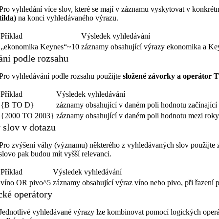
Pro vyhledání více slov, které se mají v záznamu vyskytovat v konkrét
tilda)
na konci vyhledávaného výrazu.
Příklad
Výsledek vyhledávání
„ekonomika Keynes“~10
záznamy obsahující výrazy ekonomika a Ke
ání podle rozsahu
Pro vyhledávání podle rozsahu použijte
složené závorky a operátor 
Příklad
Výsledek vyhledávání
{B TO D}
záznamy obsahující v daném poli hodnotu začínající
{2000 TO 2003}
záznamy obsahující v daném poli hodnotu mezi roky
 slov v dotazu
Pro zvýšení váhy (významu) některého z vyhledávaných slov použijte
slovo pak budou mít vyšší relevanci.
Příklad
Výsledek vyhledávání
víno OR pivo^5
záznamy obsahující výraz víno nebo pivo, při řazení 
cké operátory
Jednotlivé vyhledávané výrazy lze kombinovat pomocí logických oper