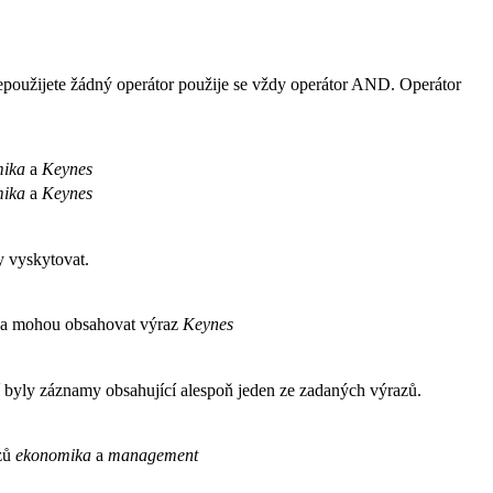
použijete žádný operátor použije se vždy operátor AND. Operátor
.
mika
a
Keynes
mika
a
Keynes
y vyskytovat.
a mohou obsahovat výraz
Keynes
 byly záznamy obsahující alespoň jeden ze zadaných výrazů.
azů
ekonomika
a
management