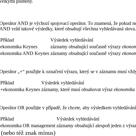
velkými písmeny.
D
Operátor AND je výchozí spojovací operátor. To znamená, že pokud ne
AND vrátí takové výsledky, které obsahují všechna vyhledávaná slova
Příklad
Výsledek vyhledávání
ekonomika Keynes
záznamy obsahující současně výrazy
ekono
ekonomika AND Keynes
záznamy obsahující současně výrazy
ekono
Operátor „+“ použijte k označení výrazu, který se v záznamu musí vžd
Příklad
Výsledek vyhledávání
+ekonomika Keynes
záznamy, které musí obsahovat výraz
ekonomika
Operátor OR použijte v případě, že chcete, aby výsledkem vyhledávání
Příklad
Výsledek vyhledávání
ekonomika OR management
záznamy obsahující alespoň jeden z výr
(nebo též znak mínus)