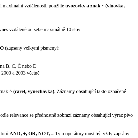
ní maximální vzdálenosti, použijte
uvozovky a znak ~ (vlnovka,
ynes vzdálené od sebe maximálně 10 slov
TO
(zapsaný velkými písmeny):
 na B, C, Č nebo D
 2000 a 2003 včetně
 znak
^ (caret, vynechávka)
. Záznamy obsahující takto označené
podle relevance se přednostně zobrazí záznamy obsahující výraz pivo
átorů
AND, +, OR, NOT, -
. Tyto operátory musí být vždy zapsány