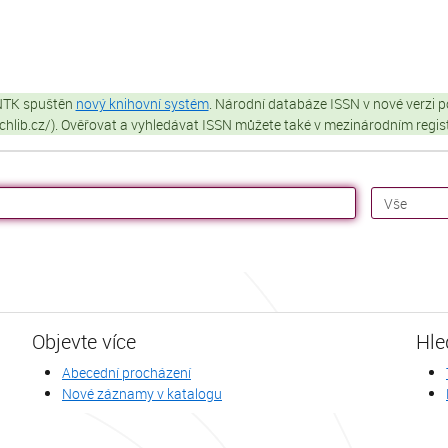
 NTK spuštěn
nový knihovní systém
. Národní databáze ISSN v nové verzi p
techlib.cz/). Ověřovat a vyhledávat ISSN můžete také v mezinárodním regi
Objevte více
Hle
Abecední procházení
Nové záznamy v katalogu