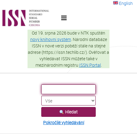
Přeskočit na obsah
English
VuFind
Od 19. srpna 2026 bude v NTK spuštěn
nový knihovní systém
. Národní databáze
ISSN v nové verzi poběží stále na stejné
adrese (https://issn.techlib.cz/). Ověřovat a
vyhledávat ISSN můžete také v
mezinárodním registru
ISSN Portal
.
Hledat
Pokročilé vyhledávání