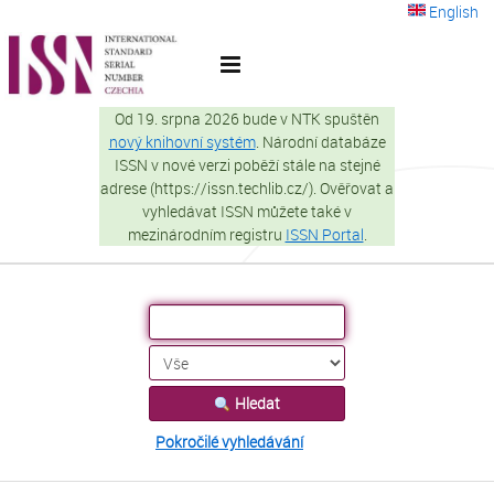
Přeskočit na obsah
English
VuFind
Od 19. srpna 2026 bude v NTK spuštěn
nový knihovní systém
. Národní databáze
ISSN v nové verzi poběží stále na stejné
adrese (https://issn.techlib.cz/). Ověřovat a
vyhledávat ISSN můžete také v
mezinárodním registru
ISSN Portal
.
Hledat
Pokročilé vyhledávání