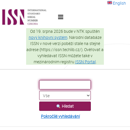
Přeskočit na obsah
English
VuFind
Od 19. srpna 2026 bude v NTK spuštěn
nový knihovní systém
. Národní databáze
ISSN v nové verzi poběží stále na stejné
adrese (https://issn.techlib.cz/). Ověřovat a
vyhledávat ISSN můžete také v
mezinárodním registru
ISSN Portal
.
Hledat
Pokročilé vyhledávání