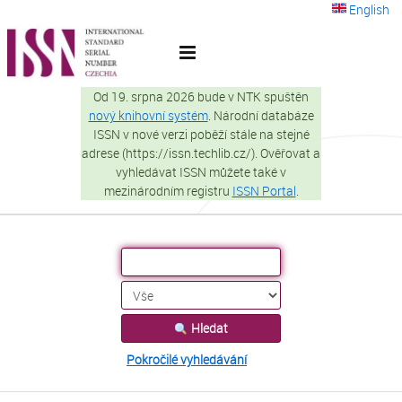
Přeskočit na obsah
English
VuFind
Od 19. srpna 2026 bude v NTK spuštěn
nový knihovní systém
. Národní databáze
ISSN v nové verzi poběží stále na stejné
adrese (https://issn.techlib.cz/). Ověřovat a
vyhledávat ISSN můžete také v
mezinárodním registru
ISSN Portal
.
Hledat
Pokročilé vyhledávání