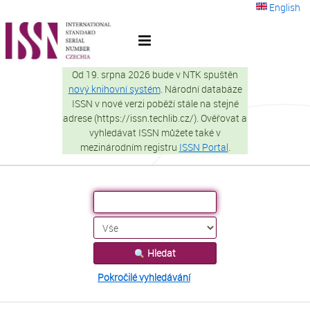
Přeskočit na obsah
English
VuFind
Od 19. srpna 2026 bude v NTK spuštěn
nový knihovní systém
. Národní databáze
ISSN v nové verzi poběží stále na stejné
adrese (https://issn.techlib.cz/). Ověřovat a
vyhledávat ISSN můžete také v
mezinárodním registru
ISSN Portal
.
Hledat
Pokročilé vyhledávání