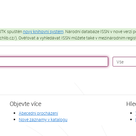
 NTK spuštěn
nový knihovní systém
. Národní databáze ISSN v nové verzi p
techlib.cz/). Ověřovat a vyhledávat ISSN můžete také v mezinárodním regi
Objevte více
Hle
Abecední procházení
Nové záznamy v katalogu