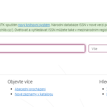
 NTK spuštěn
nový knihovní systém
. Národní databáze ISSN v nové verzi p
techlib.cz/). Ověřovat a vyhledávat ISSN můžete také v mezinárodním regi
Objevte více
Hle
Abecední procházení
Nové záznamy v katalogu