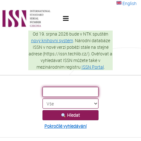
Přeskočit na obsah
English
VuFind
Od 19. srpna 2026 bude v NTK spuštěn
nový knihovní systém
. Národní databáze
ISSN v nové verzi poběží stále na stejné
adrese (https://issn.techlib.cz/). Ověřovat a
vyhledávat ISSN můžete také v
mezinárodním registru
ISSN Portal
.
Hledat
Pokročilé vyhledávání