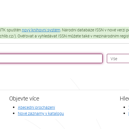
 NTK spuštěn
nový knihovní systém
. Národní databáze ISSN v nové verzi p
techlib.cz/). Ověřovat a vyhledávat ISSN můžete také v mezinárodním regi
Objevte více
Hle
Abecední procházení
Nové záznamy v katalogu