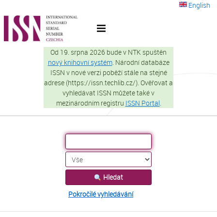
Přeskočit na obsah
English
VuFind
Od 19. srpna 2026 bude v NTK spuštěn
nový knihovní systém
. Národní databáze
ISSN v nové verzi poběží stále na stejné
adrese (https://issn.techlib.cz/). Ověřovat a
vyhledávat ISSN můžete také v
mezinárodním registru
ISSN Portal
.
Hledat
Pokročilé vyhledávání