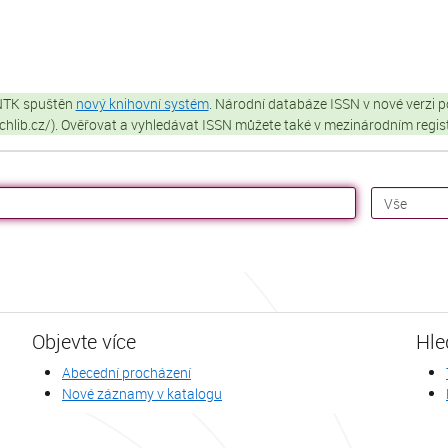
 NTK spuštěn
nový knihovní systém
. Národní databáze ISSN v nové verzi p
techlib.cz/). Ověřovat a vyhledávat ISSN můžete také v mezinárodním regi
Objevte více
Hle
Abecední procházení
Nové záznamy v katalogu