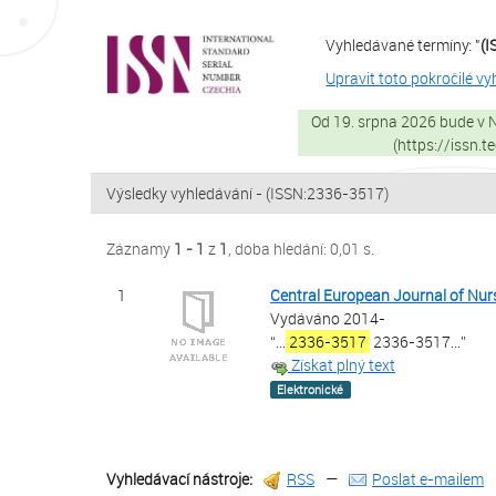
Záznamy
Přeskočit na obsah
1 - 1
z
1
Vyhledávané termíny: "
(
VuFind
Upravit toto pokročilé v
Od 19. srpna 2026 bude v
(https://issn.
Výsledky vyhledávání - (ISSN:2336-3517)
Záznamy
1 - 1
z
1
, doba hledání: 0,01 s.
1
Central European Journal of Nur
Vydáváno 2014-
“
...
2336-3517
2336-3517...
”
Získat plný text
Elektronické
Vyhledávací nástroje:
RSS
—
Poslat e-mailem