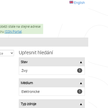
English
oběží stále na stejné adrese
stru
ISSN Portal
.
Upřesnit hledání
Stav
Živý
1
Médium
Elektronické
1
Typ zdroje