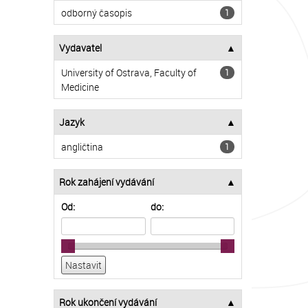
odborný časopis
1
Vydavatel
University of Ostrava, Faculty of
1
Medicine
Jazyk
angličtina
1
Rok zahájení vydávání
Od:
do:
Rok ukončení vydávání