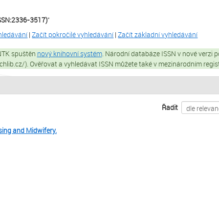
ISSN:2336-3517)
"
yhledávání
|
Začít pokročilé vyhledávání
|
Začít základní vyhledávání
 NTK spuštěn
nový knihovní systém
. Národní databáze ISSN v nové verzi p
techlib.cz/). Ověřovat a vyhledávat ISSN můžete také v mezinárodním regi
Řadit
sing and Midwifery.