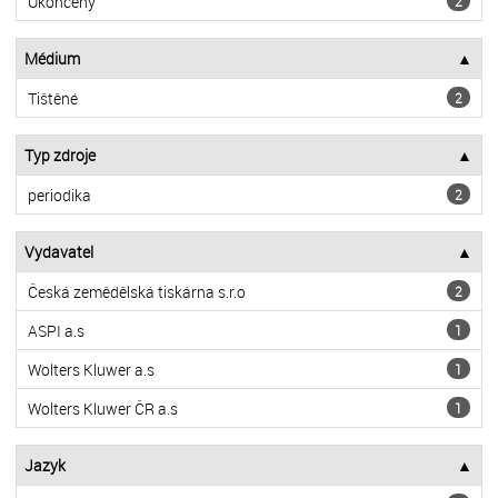
Ukončený
2
Médium
Tištěné
2
Typ zdroje
periodika
2
Vydavatel
Česká zemědělská tiskárna s.r.o
2
ASPI a.s
1
Wolters Kluwer a.s
1
Wolters Kluwer ČR a.s
1
Jazyk