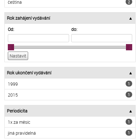
čeština
2
Rok zahájení vydávání
Od:
do:
Rok ukončení vydávání
1999
1
2015
1
Periodicita
1x za měsíc
1
jiná pravidelná
1