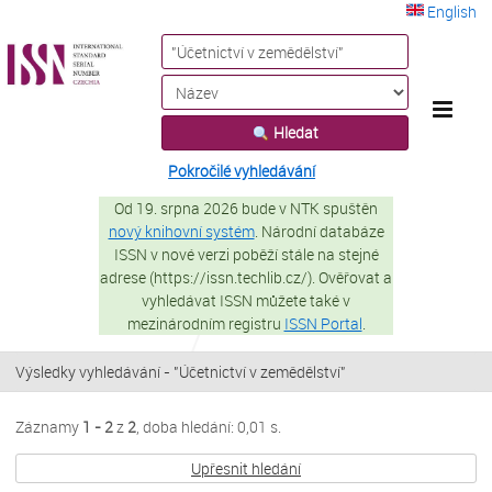
Záznamy
Přeskočit na obsah
1 - 2
z
2
English
VuFind
Hledat
Pokročilé vyhledávání
Od 19. srpna 2026 bude v NTK spuštěn
nový knihovní systém
. Národní databáze
ISSN v nové verzi poběží stále na stejné
adrese (https://issn.techlib.cz/). Ověřovat a
vyhledávat ISSN můžete také v
mezinárodním registru
ISSN Portal
.
Výsledky vyhledávání - "Účetnictví v zemědělství"
Záznamy
1 - 2
z
2
, doba hledání: 0,01 s.
Upřesnit hledání