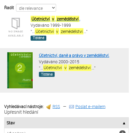
Řadit
Účetnictví
v
zemědělství
.
Vydáváno 1999-1999
“
...
Účetnictví
v
zemědělství
...
”
Tištěné
Účetnictví, daně a právo v zemědělství.
Vydáváno 2000-2015
“
...
Účetnictví
v
zemědělství
...
”
Tištěné
Vyhledávací nástroje:
RSS
—
Poslat e-mailem
Upřesnit hledání
Stav