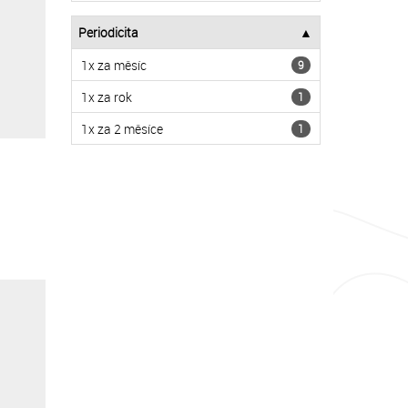
Periodicita
1x za měsíc
9
1x za rok
1
1x za 2 měsíce
1