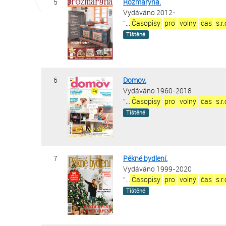
5
Rozmarýna.
Vydáváno 2012-
“
...
Časopisy
pro
volný
čas
s.r
Tištěné
6
Domov.
Vydáváno 1960-2018
“
...
Časopisy
pro
volný
čas
s.r
Tištěné
7
Pěkné bydlení.
Vydáváno 1999-2020
“
...
Časopisy
pro
volný
čas
s.r
Tištěné