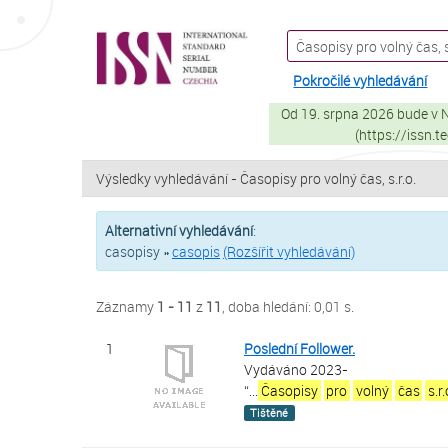
Záznamy
Přeskočit na obsah
1 - 11
z
11
VuFind
Pokročilé vyhledávání
Od 19. srpna 2026 bude v
(https://issn.
Výsledky vyhledávání - Časopisy pro volný čas, s.r.o.
Alternativní vyhledávání
:
casopisy »
casopis
(Rozšířit vyhledávání)
Záznamy
1 - 11
z
11
, doba hledání: 0,01 s.
1
Poslední Follower.
Vydáváno 2023-
“
...
Časopisy
pro
volný
čas
s.r
Tištěné