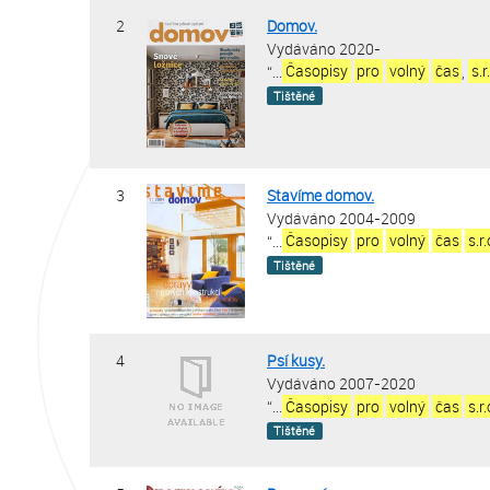
2
Domov.
Vydáváno 2020-
“
...
Časopisy
pro
volný
čas
,
s.r
Tištěné
3
Stavíme domov.
Vydáváno 2004-2009
“
...
Časopisy
pro
volný
čas
s.r
Tištěné
4
Psí kusy.
Vydáváno 2007-2020
“
...
Časopisy
pro
volný
čas
s.r
Tištěné