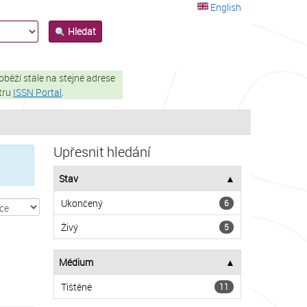
English
Hledat
oběží stále na stejné adrese
stru
ISSN Portal
.
Upřesnit hledání
Stav
Ukončený
6
Živý
5
Médium
Tištěné
11