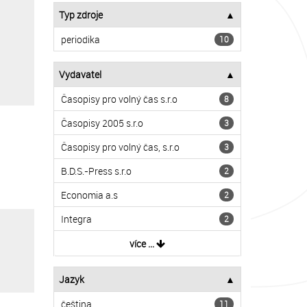
Typ zdroje
periodika
10
Vydavatel
Časopisy pro volný čas s.r.o
8
Časopisy 2005 s.r.o
3
Časopisy pro volný čas, s.r.o
3
B.D.S.-Press s.r.o
2
Economia a.s
2
Integra
2
více ...
Jazyk
čeština
11