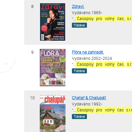
8
Zdraví.
Vydáváno 1965-
“
...
Časopisy
pro
volný
čas
,
s.r
Tištěné
9
Flóra na zahradě.
Vydáváno 2002-2024
“
...
Časopisy
pro
volný
čas
,
s.r
Tištěné
10
Chatař & Chalupář.
Vydáváno 1992-
“
...
Časopisy
pro
volný
čas
s.r
Tištěné