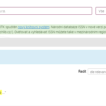
 NTK spuštěn
nový knihovní systém
. Národní databáze ISSN v nové verzi p
techlib.cz/). Ověřovat a vyhledávat ISSN můžete také v mezinárodním regi
Řadit
.o
....
”