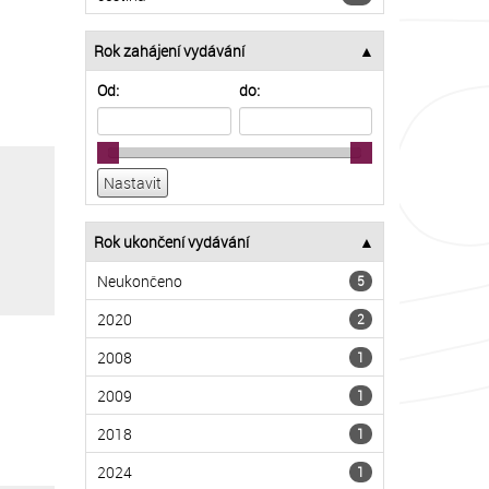
Rok zahájení vydávání
Od:
do:
Rok ukončení vydávání
Neukončeno
5
2020
2
2008
1
2009
1
2018
1
2024
1