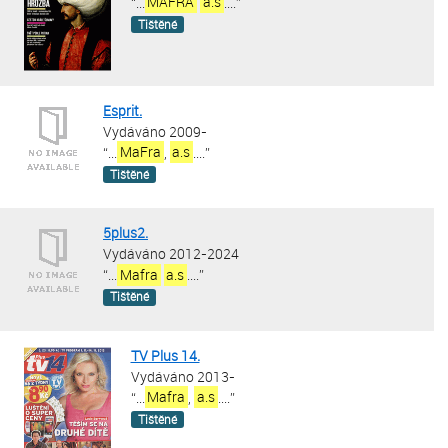
“
...
MAFRA
a.s
....
”
Tištěné
Esprit.
Vydáváno 2009-
“
...
MaFra
,
a.s
....
”
Tištěné
5plus2.
Vydáváno 2012-2024
“
...
Mafra
a.s
....
”
Tištěné
TV Plus 14.
Vydáváno 2013-
“
...
Mafra
,
a.s
....
”
Tištěné