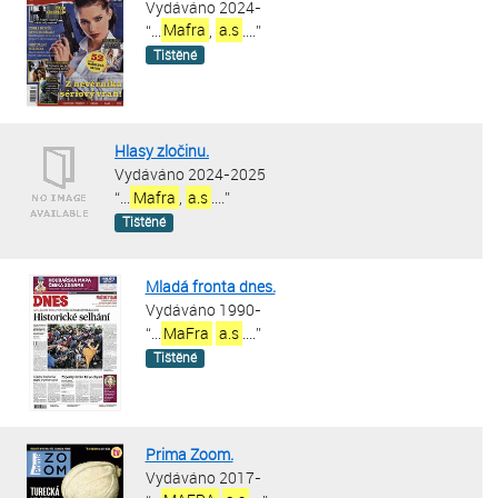
Vydáváno 2024-
“
...
Mafra
,
a.s
....
”
Tištěné
Hlasy zločinu.
Vydáváno 2024-2025
“
...
Mafra
,
a.s
....
”
Tištěné
Mladá fronta dnes.
Vydáváno 1990-
“
...
MaFra
a.s
....
”
Tištěné
Prima Zoom.
Vydáváno 2017-