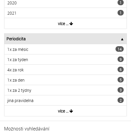
2020
1
2021
1
více ...
Periodicita
1x za měsíc
14
1x za týden
9
4x za rok
6
1x za den
5
1x za 2 týdny
3
jiná pravidelná
2
více ...
Možnosti vyhledávání