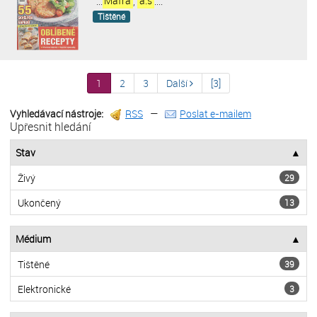
“
...
Mafra
,
a.s
....
”
Tištěné
1
2
3
Další
[3]
Vyhledávací nástroje:
RSS
—
Poslat e-mailem
Upřesnit hledání
Stav
Živý
29
Ukončený
13
Médium
Tištěné
39
Elektronické
3