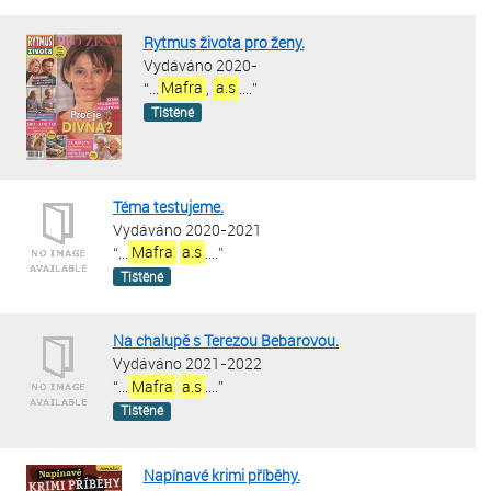
Rytmus života pro ženy.
Vydáváno 2020-
“
...
Mafra
,
a.s
....
”
Tištěné
Téma testujeme.
Vydáváno 2020-2021
“
...
Mafra
a.s
....
”
Tištěné
Na chalupě s Terezou Bebarovou.
Vydáváno 2021-2022
“
...
Mafra
a.s
....
”
Tištěné
Napínavé krimi příběhy.