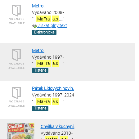
Metro.
Vydáváno 2008-
“
...
MaFra
a.s
....
”
Získat plný text
Elektronické
Metro.
Vydáváno 1997-
“
...
MaFra
a.s
....
”
Tištěné
Pátek Lidových novin.
Vydáváno 1997-2024
“
...
MaFra
a.s
....
”
Tištěné
Chvilka v kuchyni.
Vydáváno 2010-