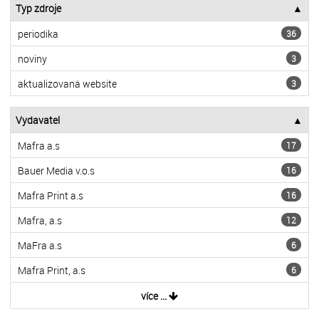
Typ zdroje
periodika
36
noviny
3
aktualizovaná website
3
Vydavatel
Mafra a.s
17
Bauer Media v.o.s
16
Mafra Print a.s
16
Mafra, a.s
12
MaFra a.s
6
Mafra Print, a.s
6
více ...