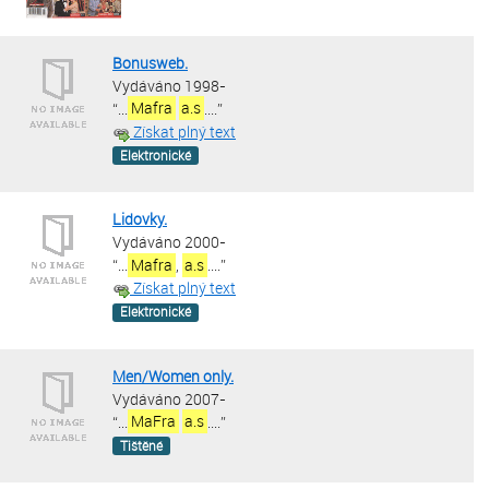
Bonusweb.
Vydáváno 1998-
“
...
Mafra
a.s
....
”
Získat plný text
Elektronické
Lidovky.
Vydáváno 2000-
“
...
Mafra
,
a.s
....
”
Získat plný text
Elektronické
Men/Women only.
Vydáváno 2007-
“
...
MaFra
a.s
....
”
Tištěné