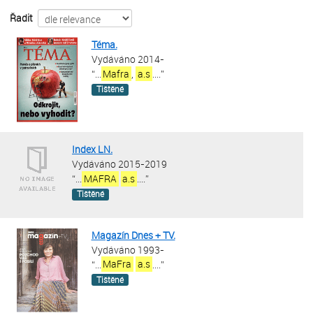
Řadit
Téma.
Vydáváno 2014-
“
...
Mafra
,
a.s
....
”
Tištěné
Index LN.
Vydáváno 2015-2019
“
...
MAFRA
a.s
....
”
Tištěné
Magazín Dnes + TV.
Vydáváno 1993-
“
...
MaFra
a.s
....
”
Tištěné