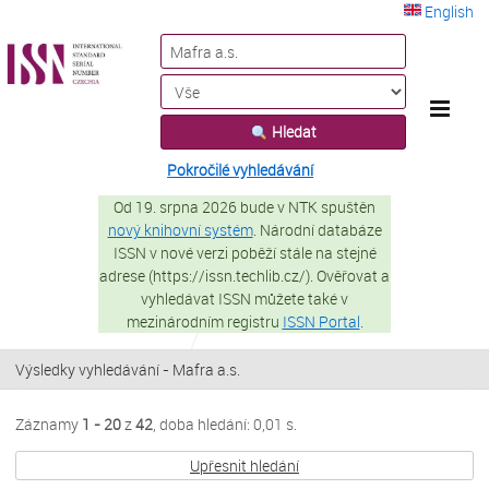
Záznamy
Přeskočit na obsah
1 - 20
z
42
English
VuFind
Hledat
Pokročilé vyhledávání
Od 19. srpna 2026 bude v NTK spuštěn
nový knihovní systém
. Národní databáze
ISSN v nové verzi poběží stále na stejné
adrese (https://issn.techlib.cz/). Ověřovat a
vyhledávat ISSN můžete také v
mezinárodním registru
ISSN Portal
.
Výsledky vyhledávání - Mafra a.s.
Záznamy
1 - 20
z
42
, doba hledání: 0,01 s.
Upřesnit hledání